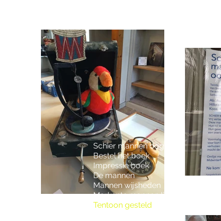
Schier mannen oog
Bestel het boek
Impressie boek
De mannen
Mannen wijsheden
Markante mannen lied
Tentoon gesteld
Filmpje expositie