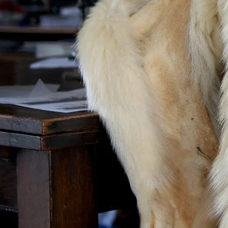
Filmpje expositie
Nieuws
Contact
Achter de schermen