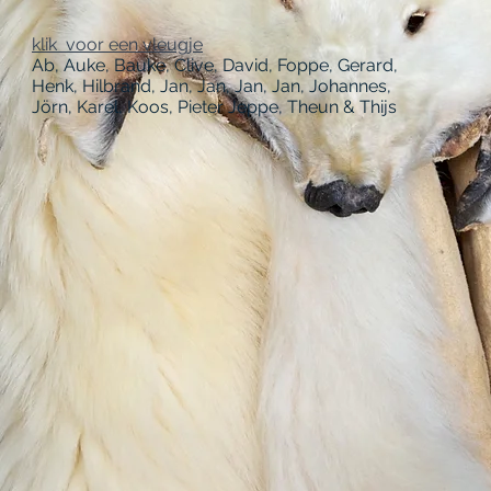
klik voor een vleugje
Ab, Auke, Bauke, Clive, David, Foppe, Gerard,
Henk, Hilbrand, Jan, Jan, Jan, Jan, Johannes,
Jörn, Karel, Koos, Pieter Jeppe, Theun & Thijs