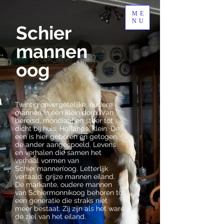
ME
NU
Schier
mannen
oog
Twintig onvergetelijke, oudere
mannen in één klein dorp. Van
bereisd, mondiaal en stoer tot
dicht bij huis, Hollands, klein. De
een is hier geboren en getogen,
de ander aangespoeld. Levens
en verhalen die samen het
verhaal vormen van
Schier‘mannen’oog. Letterlijk
vertaald: grijze mannen eiland.
De markante, oudere mannen
van Schiermonnikoog behoren tot
een generatie die straks niet
meer bestaat. Zij zijn als het ware
de ziel van het eiland.